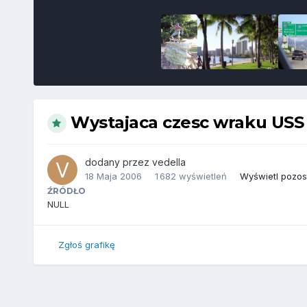
Wystajaca czesc wraku USS 
dodany przez
vedella
18 Maja 2006
1 682 wyświetleń
Wyświetl pozost
ŹRÓDŁO
NULL
Zgłoś grafikę