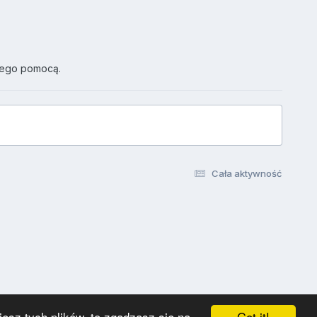
jego pomocą.
Cała aktywność
Got it!
esz tych plików, to zgadzasz się na