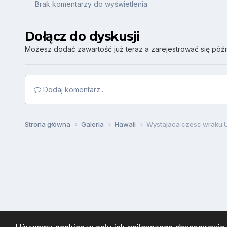
Brak komentarzy do wyświetlenia
Dołącz do dyskusji
Możesz dodać zawartość już teraz a zarejestrować się późni
Dodaj komentarz...
Strona główna
Galeria
Hawaii
Wystajaca czesc wraku US
Używamy cookies w celu jak najlepszego dopasowania za