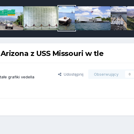
Arizona z USS Missouri w tle
Udostępnij
Obserwujący
0
ałe grafiki vedella