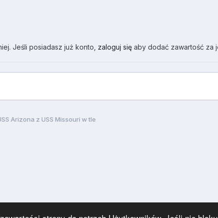
ej. Jeśli posiadasz już konto,
zaloguj się
aby dodać zawartość za 
S Arizona z USS Missouri w tle
wartości strony do potrzeb Użytkowników. Jeśli nie blokuj