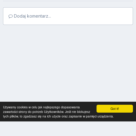
Dodaj komentarz...
Używamy cookies w celu jak najlepszego dopasowania
Got it!
zawartości strony do potrzeb Użytkowników. Jeśli nie blokujesz
tych plików, to zgadzasz się na ich użycie oraz zapisanie w pamięci urządzenia.