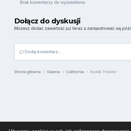
Brak komentarzy do wyświetlenia
Dołącz do dyskusji
Możesz dodać zawartość już teraz a zarejestrować się późni
Dodaj komentarz...
Strona główna
Galeria
California
Kodak Theater
Używamy cookies w celu jak najlepszego dopasowania za