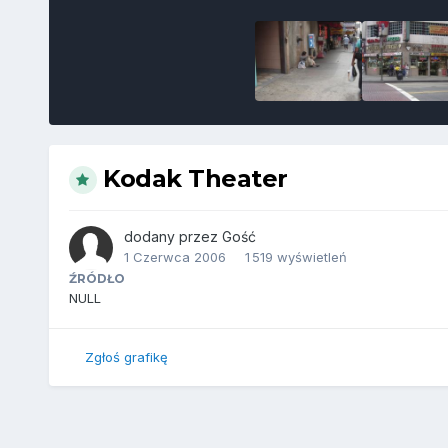
Kodak Theater
dodany przez
Gość
1 Czerwca 2006
1 519 wyświetleń
ŹRÓDŁO
NULL
Zgłoś grafikę