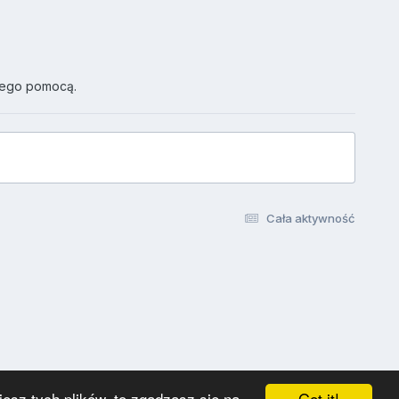
jego pomocą.
Cała aktywność
Got it!
esz tych plików, to zgadzasz się na