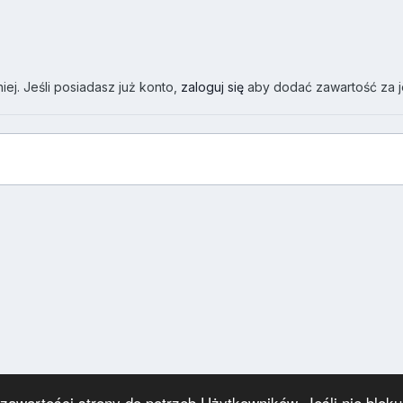
ej. Jeśli posiadasz już konto,
zaloguj się
aby dodać zawartość za 
wartości strony do potrzeb Użytkowników. Jeśli nie blokuj