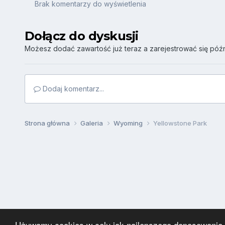
Brak komentarzy do wyświetlenia
Dołącz do dyskusji
Możesz dodać zawartość już teraz a zarejestrować się późni
Dodaj komentarz...
Strona główna
Galeria
Wyoming
Yellowstone Park
Używamy cookies w celu jak najlepszego dopasowania za