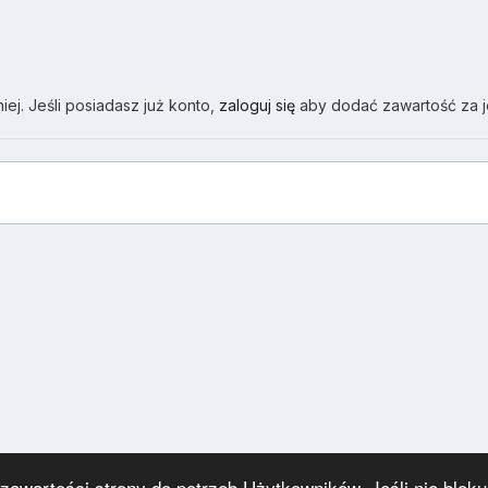
ej. Jeśli posiadasz już konto,
zaloguj się
aby dodać zawartość za 
wartości strony do potrzeb Użytkowników. Jeśli nie blokuj