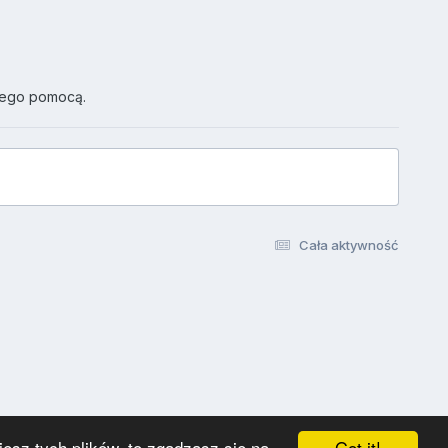
jego pomocą.
Cała aktywność
Got it!
esz tych plików, to zgadzasz się na