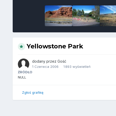
Yellowstone Park
dodany przez
Gość
1 Czerwca 2006
1 893 wyświetleń
ŹRÓDŁO
NULL
Zgłoś grafikę