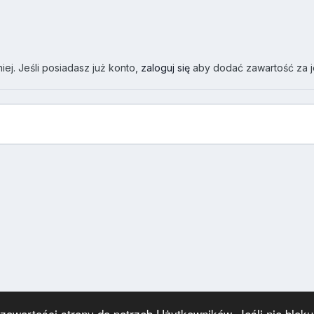
ej. Jeśli posiadasz już konto,
zaloguj się
aby dodać zawartość za 
wartości strony do potrzeb Użytkowników. Jeśli nie blokuj