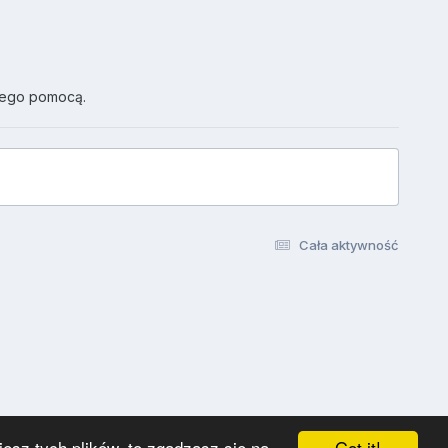
jego pomocą.
Cała aktywność
Got it!
esz tych plików, to zgadzasz się na