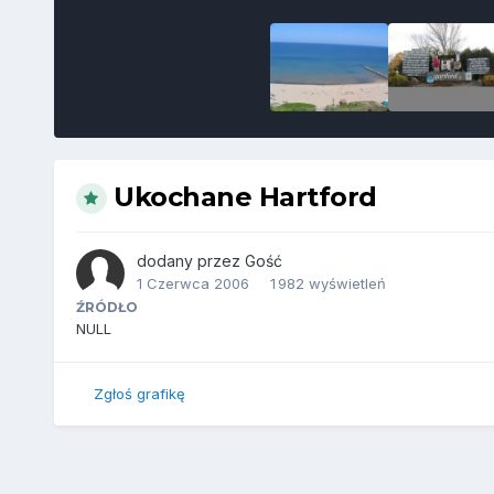
Ukochane Hartford
dodany przez
Gość
1 Czerwca 2006
1 982 wyświetleń
ŹRÓDŁO
NULL
Zgłoś grafikę