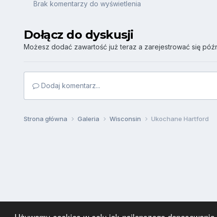
Brak komentarzy do wyświetlenia
Dołącz do dyskusji
Możesz dodać zawartość już teraz a zarejestrować się późni
Dodaj komentarz...
Strona główna
Galeria
Wisconsin
Ukochane Hartford
Używamy cookies w celu jak najlepszego dopasowania za