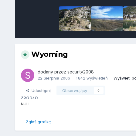
Wyoming
dodany przez
security2008
22 Sierpnia 2006
1 842 wyświetleń
Wyświetl po
Udostępnij
Obserwujący
0
ŹRÓDŁO
NULL
Zgłoś grafikę