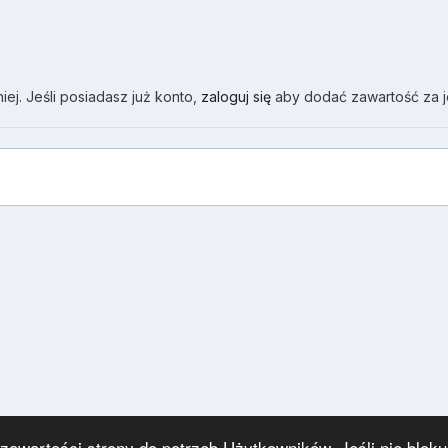
ej. Jeśli posiadasz już konto,
zaloguj się
aby dodać zawartość za 
wartości strony do potrzeb Użytkowników. Jeśli nie blokuj