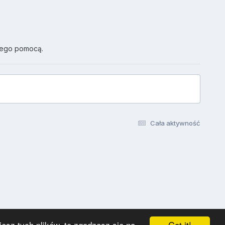
jego pomocą.
Cała aktywność
Got it!
esz tych plików, to zgadzasz się na