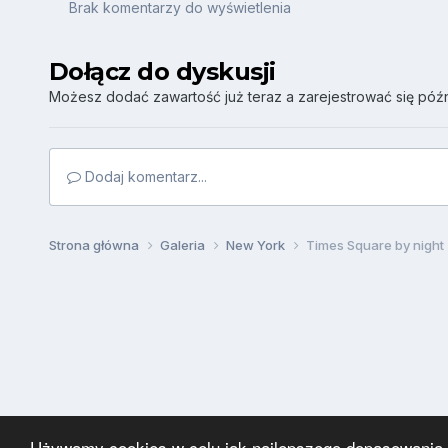
Brak komentarzy do wyświetlenia
Dołącz do dyskusji
Możesz dodać zawartość już teraz a zarejestrować się późni
Dodaj komentarz...
Strona główna
Galeria
New York
Times Square by night
Używamy cookies w celu jak najlepszego dopasowania za