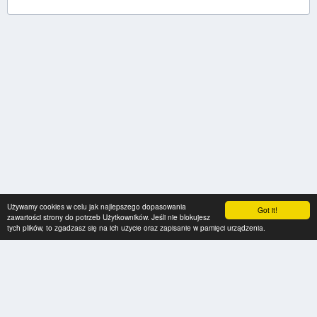
Używamy cookies w celu jak najlepszego dopasowania
Got it!
zawartości strony do potrzeb Użytkowników. Jeśli nie blokujesz
tych plików, to zgadzasz się na ich użycie oraz zapisanie w pamięci urządzenia.