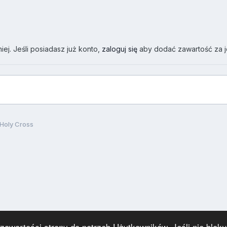
ej. Jeśli posiadasz już konto,
zaloguj się
aby dodać zawartość za 
Holy Cross
wartości strony do potrzeb Użytkowników. Jeśli nie blokuj