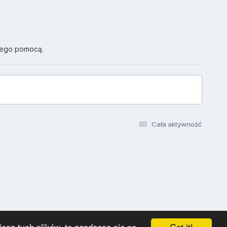
jego pomocą.
Cała aktywność
Got it!
esz tych plików, to zgadzasz się na