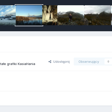
Udostępnij
Obserwujący
0
ałe grafiki KasiaHania