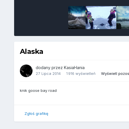
Alaska
dodany przez
KasiaHania
27 Lipca 2014
1 916 wyświetleń
Wyświetl pozost
knik goose bay road
Zgłoś grafikę