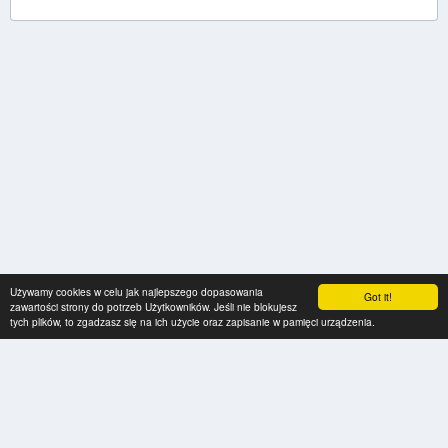
Używamy cookies w celu jak najlepszego dopasowania
Got it!
zawartości strony do potrzeb Użytkowników. Jeśli nie blokujesz
tych plików, to zgadzasz się na ich użycie oraz zapisanie w pamięci urządzenia.