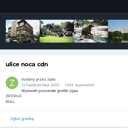
Narzędzia grafik
ulice noca cdn
dodany przez
zijaa
12 Października 2005
1 456 wyświetleń
Wyświetl pozostałe grafiki zijaa
ŹRÓDŁO
NULL
Zgłoś grafikę