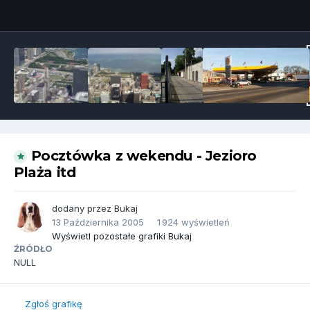
Narzędzia grafik
Pocztówka z wekendu - Jezioro
Plaża itd
dodany przez
Bukaj
13 Października 2005
1 924 wyświetleń
Wyświetl pozostałe grafiki Bukaj
ŹRÓDŁO
NULL
Zgłoś grafikę