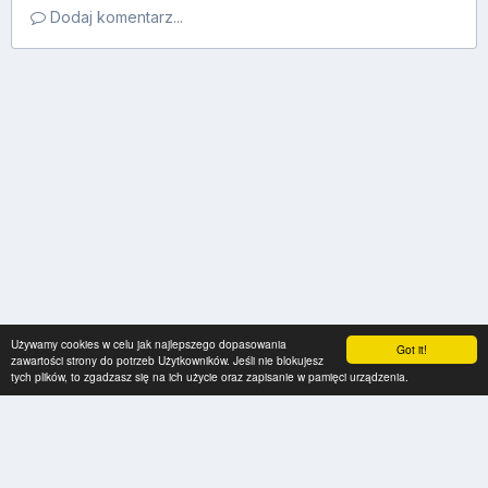
Dodaj komentarz...
Używamy cookies w celu jak najlepszego dopasowania
Got it!
zawartości strony do potrzeb Użytkowników. Jeśli nie blokujesz
tych plików, to zgadzasz się na ich użycie oraz zapisanie w pamięci urządzenia.