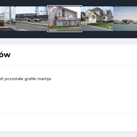
ków
l pozostałe grafiki martqa