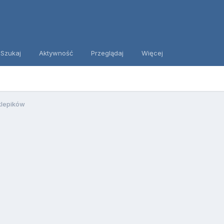
Szukaj
Aktywność
Przeglądaj
Więcej
klepików