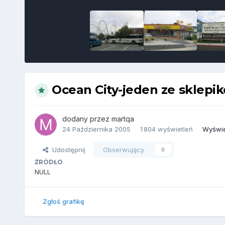
Ocean City-jeden ze sklepi
dodany przez
martqa
24 Października 2005
1 804 wyświetleń
Wyświet
Udostępnij
Obserwujący
0
ŹRÓDŁO
NULL
Zgłoś grafikę