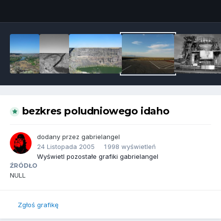
Narzędzia grafik
bezkres poludniowego idaho
dodany przez
gabrielangel
24 Listopada 2005
1 998 wyświetleń
Wyświetl pozostałe grafiki gabrielangel
ŹRÓDŁO
NULL
Zgłoś grafikę