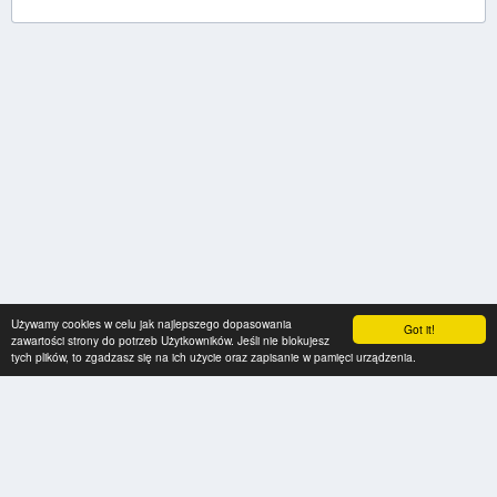
Używamy cookies w celu jak najlepszego dopasowania
Got it!
zawartości strony do potrzeb Użytkowników. Jeśli nie blokujesz
tych plików, to zgadzasz się na ich użycie oraz zapisanie w pamięci urządzenia.