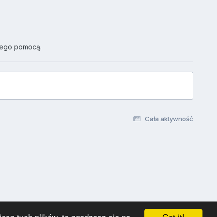
jego pomocą.
Cała aktywność
Got it!
esz tych plików, to zgadzasz się na