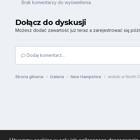
Brak komentarzy do wyświetlenia
Dołącz do dyskusji
Możesz dodać zawartość już teraz a zarejestrować się późni
Dodaj komentarz...
Strona główna
Galeria
New Hampshire
widoki w North
Używamy cookies w celu jak najlepszego dopasowania za