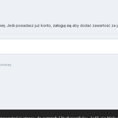
ej. Jeśli posiadasz już konto,
zaloguj się
aby dodać zawartość za 
 Conway
wartości strony do potrzeb Użytkowników. Jeśli nie blokuj