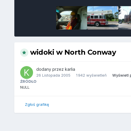
widoki w North Conway
dodany przez
karlia
26 Listopada 2005
1 942 wyświetleń
Wyświetl p
ŹRÓDŁO
NULL
Zgłoś grafikę