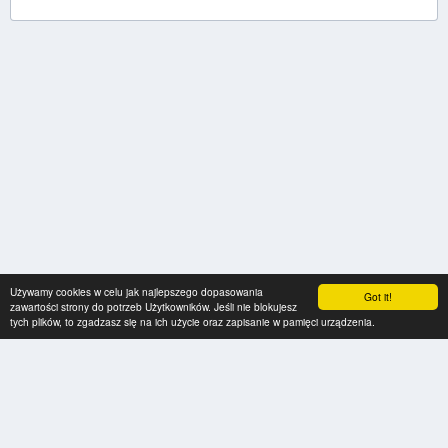
Używamy cookies w celu jak najlepszego dopasowania
Got it!
zawartości strony do potrzeb Użytkowników. Jeśli nie blokujesz
tych plików, to zgadzasz się na ich użycie oraz zapisanie w pamięci urządzenia.