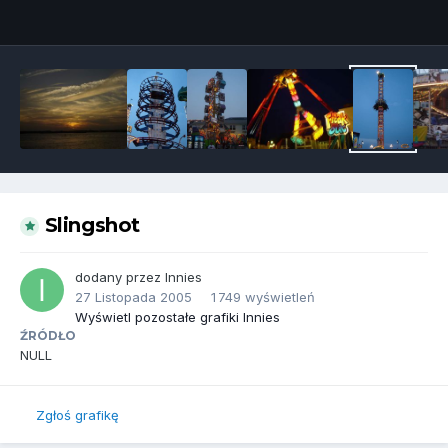
Narzędzia grafik
Slingshot
dodany przez
Innies
27 Listopada 2005
1 749 wyświetleń
Wyświetl pozostałe grafiki Innies
ŹRÓDŁO
NULL
Zgłoś grafikę