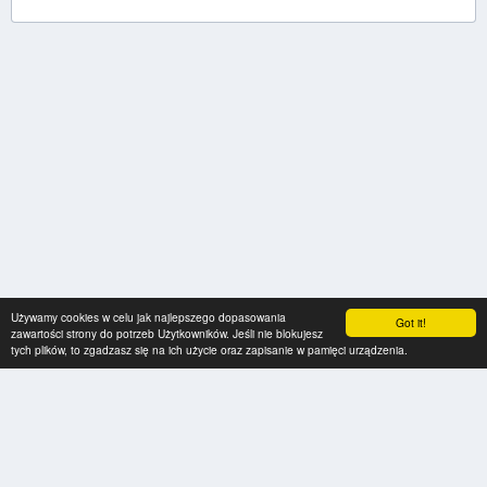
Używamy cookies w celu jak najlepszego dopasowania
Got it!
zawartości strony do potrzeb Użytkowników. Jeśli nie blokujesz
tych plików, to zgadzasz się na ich użycie oraz zapisanie w pamięci urządzenia.