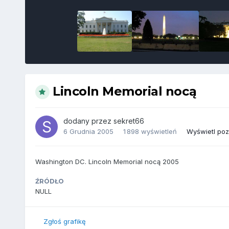
Lincoln Memorial nocą
dodany przez
sekret66
6 Grudnia 2005
1 898 wyświetleń
Wyświetl pozo
Washington DC. Lincoln Memorial nocą 2005
ŹRÓDŁO
NULL
Zgłoś grafikę