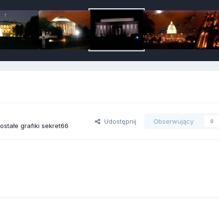
Udostępnij
Obserwujący
0
stałe grafiki sekret66