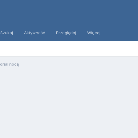
Szukaj
Aktywność
Przeglądaj
Więcej
orial nocą