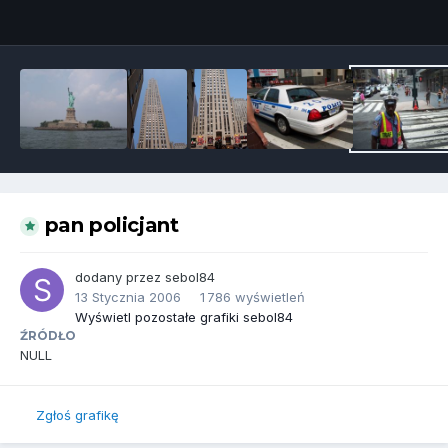
Narzędzia grafik
pan policjant
dodany przez
sebol84
13 Stycznia 2006
1 786 wyświetleń
Wyświetl pozostałe grafiki sebol84
ŹRÓDŁO
NULL
Zgłoś grafikę