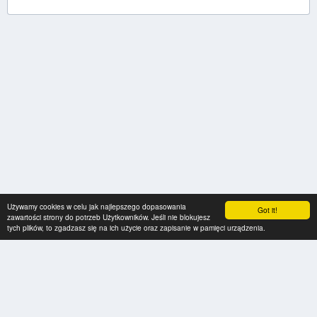
Używamy cookies w celu jak najlepszego dopasowania
Got it!
zawartości strony do potrzeb Użytkowników. Jeśli nie blokujesz
tych plików, to zgadzasz się na ich użycie oraz zapisanie w pamięci urządzenia.