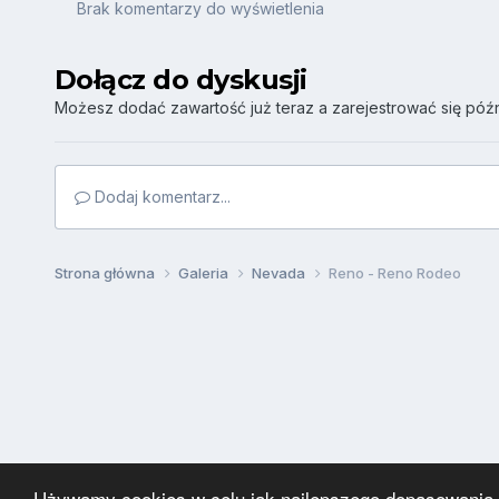
Brak komentarzy do wyświetlenia
Dołącz do dyskusji
Możesz dodać zawartość już teraz a zarejestrować się późni
Dodaj komentarz...
Strona główna
Galeria
Nevada
Reno - Reno Rodeo
Używamy cookies w celu jak najlepszego dopasowania za