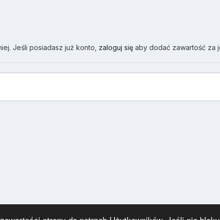
ej. Jeśli posiadasz już konto,
zaloguj się
aby dodać zawartość za 
wartości strony do potrzeb Użytkowników. Jeśli nie blokuj