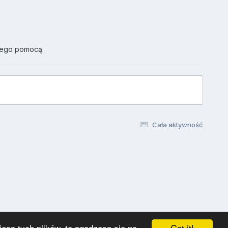
jego pomocą.
Cała aktywność
Got it!
esz tych plików, to zgadzasz się na