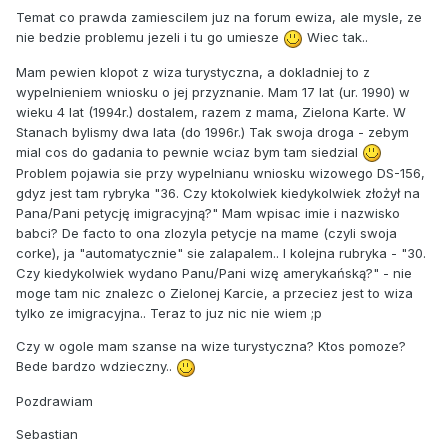
Temat co prawda zamiescilem juz na forum ewiza, ale mysle, ze
nie bedzie problemu jezeli i tu go umiesze
Wiec tak..
Mam pewien klopot z wiza turystyczna, a dokladniej to z
wypelnieniem wniosku o jej przyznanie. Mam 17 lat (ur. 1990) w
wieku 4 lat (1994r.) dostalem, razem z mama, Zielona Karte. W
Stanach bylismy dwa lata (do 1996r.) Tak swoja droga - zebym
mial cos do gadania to pewnie wciaz bym tam siedzial
Problem pojawia sie przy wypelnianu wniosku wizowego DS-156,
gdyz jest tam rybryka "36. Czy ktokolwiek kiedykolwiek złożył na
Pana/Pani petycję imigracyjną?" Mam wpisac imie i nazwisko
babci? De facto to ona zlozyla petycje na mame (czyli swoja
corke), ja "automatycznie" sie zalapalem.. I kolejna rubryka - "30.
Czy kiedykolwiek wydano Panu/Pani wizę amerykańską?" - nie
moge tam nic znalezc o Zielonej Karcie, a przeciez jest to wiza
tylko ze imigracyjna.. Teraz to juz nic nie wiem ;p
Czy w ogole mam szanse na wize turystyczna? Ktos pomoze?
Bede bardzo wdzieczny..
Pozdrawiam
Sebastian