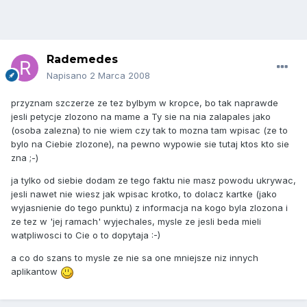
Rademedes
Napisano
2 Marca 2008
przyznam szczerze ze tez bylbym w kropce, bo tak naprawde
jesli petycje zlozono na mame a Ty sie na nia zalapales jako
(osoba zalezna) to nie wiem czy tak to mozna tam wpisac (ze to
bylo na Ciebie zlozone), na pewno wypowie sie tutaj ktos kto sie
zna ;-)
ja tylko od siebie dodam ze tego faktu nie masz powodu ukrywac,
jesli nawet nie wiesz jak wpisac krotko, to dolacz kartke (jako
wyjasnienie do tego punktu) z informacja na kogo byla zlozona i
ze tez w 'jej ramach' wyjechales, mysle ze jesli beda mieli
watpliwosci to Cie o to dopytaja :-)
a co do szans to mysle ze nie sa one mniejsze niz innych
aplikantow