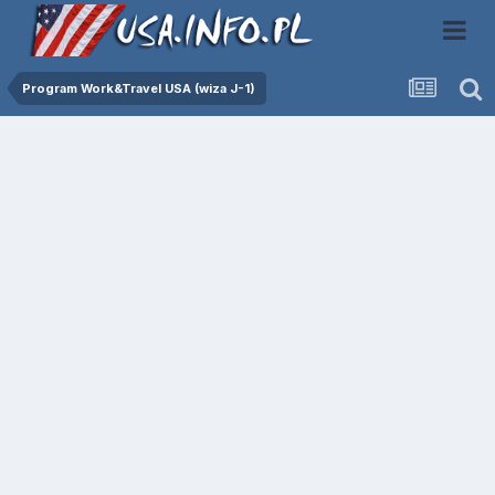
Program Work&Travel USA (wiza J-1)