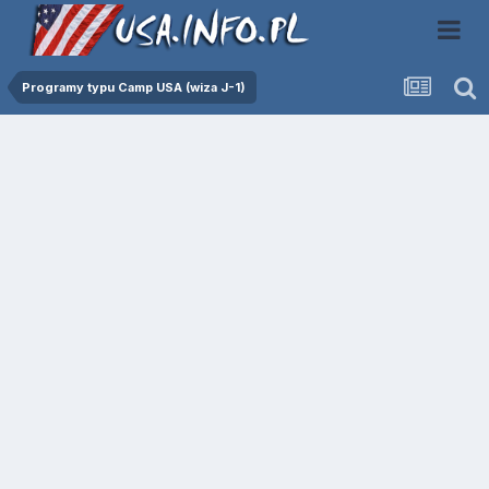
Programy typu Camp USA (wiza J-1)