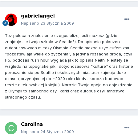
gabrielangel
Napisano
23 Stycznia 2009
Tez polecam znalezienie czegos blizej jesli mozesz (gdzie
znajduje sie twoja szkola w Seattle?). Do opisania polaczen
autobusowwych miedzy Olympia-Seattle mozna uzyc eufemizmu
"pozostawiaja wiele do zyczenia", a jedyna rozsadna droga, czyli
I-5, podczas rush hour wyglada jak to opisala Neith. Niestety ze
wzgledu na topografie jak i dotychczasowa "kulture" oraz historie
poruszanie sie po Seattle i okolicznych miastach zajmuje duzo
czasu ( przynajmniej do ~2020 roku kiedy skoncza budowac
reszte nitek szybkiej kolejki ). Narazie Twoja opcja na dojezdzanie
z Olympii to samochod czyli korki oraz autobus czyli mnostwo
straconego czasu.
Carolina
Napisano
24 Stycznia 2009