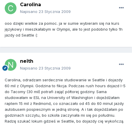
Carolina
Napisano
23 Stycznia 2009
ooo dzięki wielkie za pomoc. ja w sumie wybieram się na kurs
językowy i mieszkałabym w Olympii, ale to jest podobno tylko 1h
jazdy od Seattle (:
neith
Napisano
23 Stycznia 2009
Carolina, odradzam serdecznie studiowanie w Seattle i dojazdy
60 mil z Olympii. Godzina to fikcja. Podczas rush hours dojazd I-5
do Tacomy (30 mil) potrafi zająć półtorej godziny. Sama
studiowałam w ESL na University of Washington i dojeżdżałam
raptem 15 mil z Redmond, co oznaczało od 45 do 60 minut jazdy
autobusem pospiesznym w jedną stronę. A i tak dojeżdżałam po
godzinach szczytu, bo szkoła zaczynała mi się po południu.
Radzę szukać lokum gdzieś w Seattle, bo dojazdy cię wykończą.