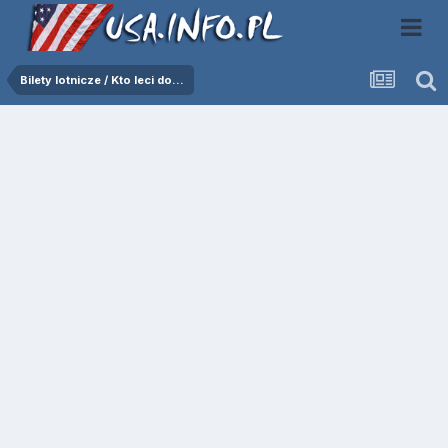
Bilety lotnicze / Kto leci do...