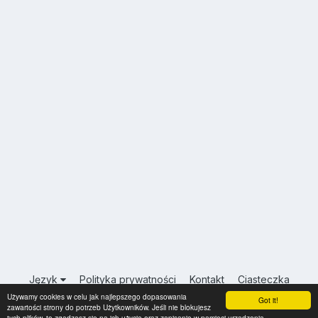
Język
Polityka prywatności
Kontakt
Ciasteczka
Używamy cookies w celu jak najlepszego dopasowania
USA.INFO.PL
Got it!
zawartości strony do potrzeb Użytkowników. Jeśli nie blokujesz
Powered by Invision Community
tych plików, to zgadzasz się na ich użycie oraz zapisanie w pamięci urządzenia.