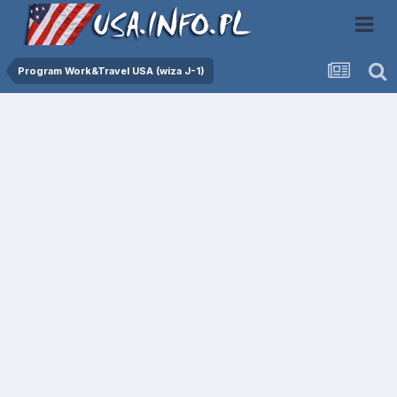
Program Work&Travel USA (wiza J-1)