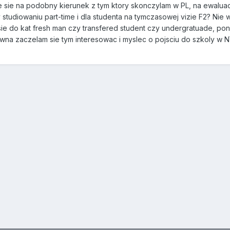
ze sie na podobny kierunek z tym ktory skonczylam w PL, na ewalua
studiowaniu part-time i dla studenta na tymczasowej vizie F2? Nie w
sie do kat fresh man czy transfered student czy undergratuade, 
wna zaczelam sie tym interesowac i myslec o pojsciu do szkoly w