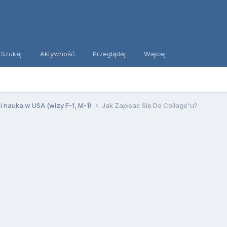
Szukaj
Aktywność
Przeglądaj
Więcej
 i nauka w USA (wizy F-1, M-1)
Jak Zapisac Sie Do Collage'u?