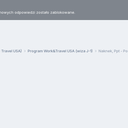
nowych odpowiedzi zostało zablokowane.
d Travel USA)
Program Work&Travel USA (wiza J-1)
Naknek, Ppt - P