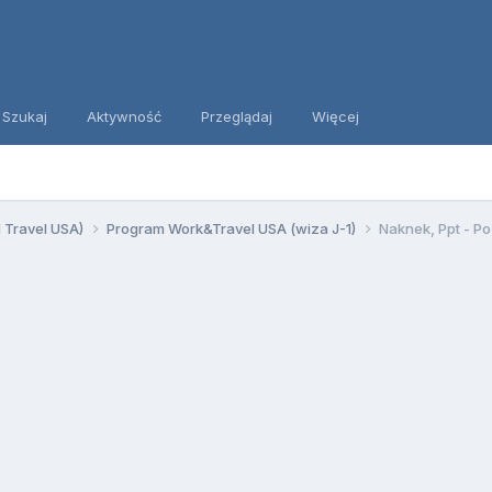
Szukaj
Aktywność
Przeglądaj
Więcej
d Travel USA)
Program Work&Travel USA (wiza J-1)
Naknek, Ppt - P