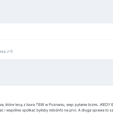
iza J-1)
a, które lecą z biura TBW w Poznaniu, więc pytanie brzmi....KIED
ć i wspólnie spotkać byłoby milo(info na prv). A druga sprawa to s