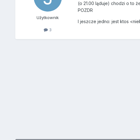
(o 21.00 ląduje) chodzi o to 
POZDR
Użytkownik
I jeszcze jedno: jest ktos <n
3