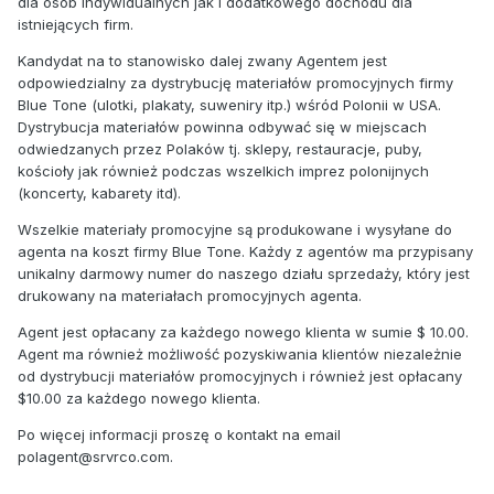
dla osób indywidualnych jak i dodatkowego dochodu dla
istniejących firm.
Kandydat na to stanowisko dalej zwany Agentem jest
odpowiedzialny za dystrybucję materiałów promocyjnych firmy
Blue Tone (ulotki, plakaty, suweniry itp.) wśród Polonii w USA.
Dystrybucja materiałów powinna odbywać się w miejscach
odwiedzanych przez Polaków tj. sklepy, restauracje, puby,
kościoły jak również podczas wszelkich imprez polonijnych
(koncerty, kabarety itd).
Wszelkie materiały promocyjne są produkowane i wysyłane do
agenta na koszt firmy Blue Tone. Każdy z agentów ma przypisany
unikalny darmowy numer do naszego działu sprzedaży, który jest
drukowany na materiałach promocyjnych agenta.
Agent jest opłacany za każdego nowego klienta w sumie $ 10.00.
Agent ma również możliwość pozyskiwania klientów niezależnie
od dystrybucji materiałów promocyjnych i również jest opłacany
$10.00 za każdego nowego klienta.
Po więcej informacji proszę o kontakt na email
polagent@srvrco.com.