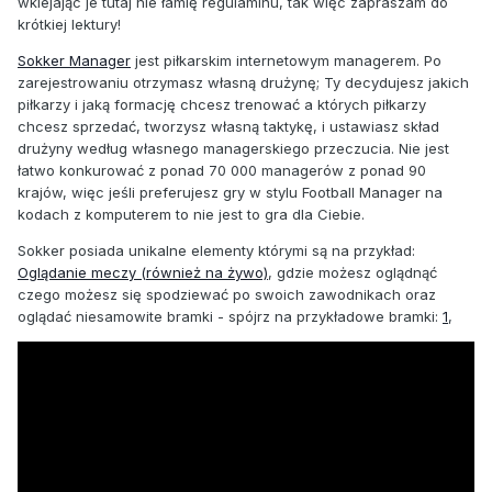
wklejając je tutaj nie łamię regulaminu, tak więc zapraszam do
krótkiej lektury!
Sokker Manager
jest piłkarskim internetowym managerem. Po
zarejestrowaniu otrzymasz własną drużynę; Ty decydujesz jakich
piłkarzy i jaką formację chcesz trenować a których piłkarzy
chcesz sprzedać, tworzysz własną taktykę, i ustawiasz skład
drużyny według własnego managerskiego przeczucia. Nie jest
łatwo konkurować z ponad 70 000 managerów z ponad 90
krajów, więc jeśli preferujesz gry w stylu Football Manager na
kodach z komputerem to nie jest to gra dla Ciebie.
Sokker posiada unikalne elementy którymi są na przykład:
Oglądanie meczy (również na żywo)
, gdzie możesz oglądnąć
czego możesz się spodziewać po swoich zawodnikach oraz
oglądać niesamowite bramki - spójrz na przykładowe bramki:
1
,