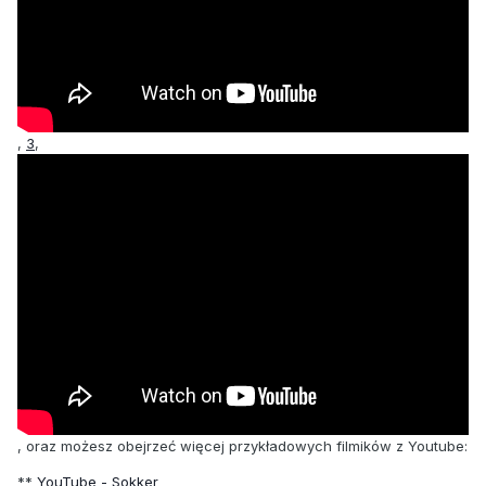
,
3
,
, oraz możesz obejrzeć więcej przykładowych filmików z Youtube:
**
YouTube - Sokker