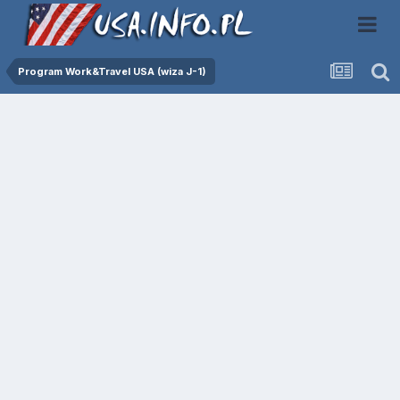
Program Work&Travel USA (wiza J-1)