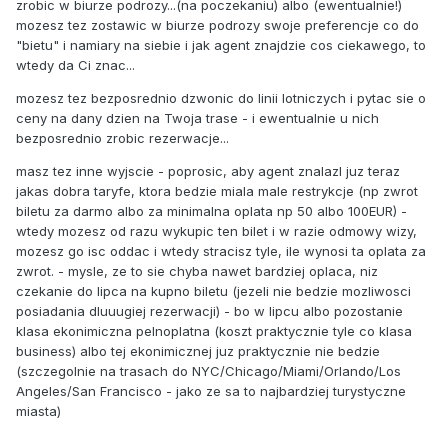
zrobic w biurze podrozy...(na poczekaniu) albo (ewentualnie!)
mozesz tez zostawic w biurze podrozy swoje preferencje co do
"bietu" i namiary na siebie i jak agent znajdzie cos ciekawego, to
wtedy da Ci znac...
mozesz tez bezposrednio dzwonic do linii lotniczych i pytac sie o
ceny na dany dzien na Twoja trase - i ewentualnie u nich
bezposrednio zrobic rezerwacje...
masz tez inne wyjscie - poprosic, aby agent znalazl juz teraz
jakas dobra taryfe, ktora bedzie miala male restrykcje (np zwrot
biletu za darmo albo za minimalna oplata np 50 albo 100EUR) -
wtedy mozesz od razu wykupic ten bilet i w razie odmowy wizy,
mozesz go isc oddac i wtedy stracisz tyle, ile wynosi ta oplata za
zwrot. - mysle, ze to sie chyba nawet bardziej oplaca, niz
czekanie do lipca na kupno biletu (jezeli nie bedzie mozliwosci
posiadania dluuugiej rezerwacji) - bo w lipcu albo pozostanie
klasa ekonimiczna pelnoplatna (koszt praktycznie tyle co klasa
business) albo tej ekonimicznej juz praktycznie nie bedzie
(szczegolnie na trasach do NYC/Chicago/Miami/Orlando/Los
Angeles/San Francisco - jako ze sa to najbardziej turystyczne
miasta)