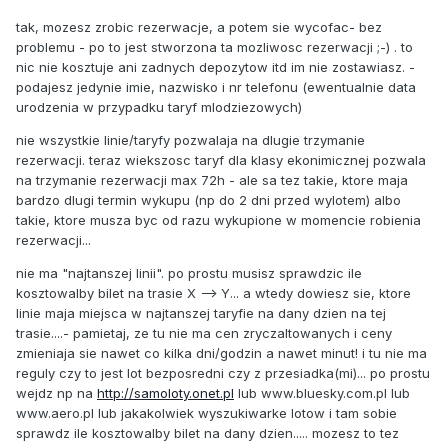
tak, mozesz zrobic rezerwacje, a potem sie wycofac- bez
problemu - po to jest stworzona ta mozliwosc rezerwacji ;-) . to
nic nie kosztuje ani zadnych depozytow itd im nie zostawiasz. -
podajesz jedynie imie, nazwisko i nr telefonu (ewentualnie data
urodzenia w przypadku taryf mlodziezowych)
nie wszystkie linie/taryfy pozwalaja na dlugie trzymanie
rezerwacji. teraz wiekszosc taryf dla klasy ekonimicznej pozwala
na trzymanie rezerwacji max 72h - ale sa tez takie, ktore maja
bardzo dlugi termin wykupu (np do 2 dni przed wylotem) albo
takie, ktore musza byc od razu wykupione w momencie robienia
rezerwacji...
nie ma "najtanszej linii". po prostu musisz sprawdzic ile
kosztowalby bilet na trasie X --> Y... a wtedy dowiesz sie, ktore
linie maja miejsca w najtanszej taryfie na dany dzien na tej
trasie....- pamietaj, ze tu nie ma cen zryczaltowanych i ceny
zmieniaja sie nawet co kilka dni/godzin a nawet minut! i tu nie ma
reguly czy to jest lot bezposredni czy z przesiadka(mi)... po prostu
wejdz np na
http://samoloty.onet.pl
lub www.bluesky.com.pl lub
www.aero.pl lub jakakolwiek wyszukiwarke lotow i tam sobie
sprawdz ile kosztowalby bilet na dany dzien..... mozesz to tez