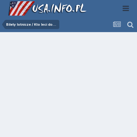
Bilety lotnicze / Kto leci do...