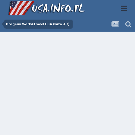
Program Work&Travel USA (wiza J-1)