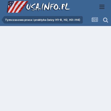
Tymczasowa praca i praktyka (wizy H1-B, H2, H3 i H4)