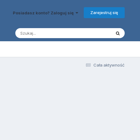
Zarejestruj się
Posiadasz konto? Zaloguj się
Cała aktywność