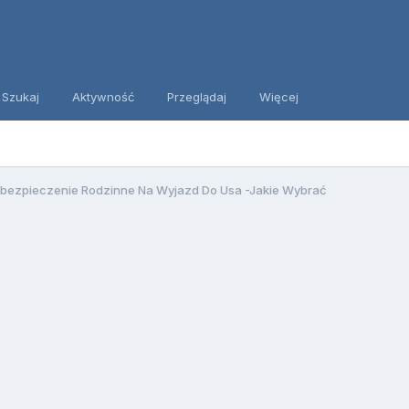
Szukaj
Aktywność
Przeglądaj
Więcej
bezpieczenie Rodzinne Na Wyjazd Do Usa -Jakie Wybrać