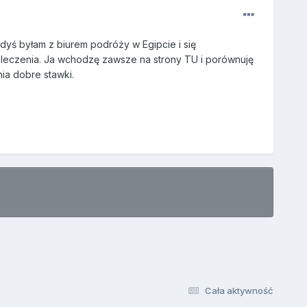
edyś byłam z biurem podróży w Egipcie i się
eczenia. Ja wchodzę zawsze na strony TU i porównuję
nia dobre stawki.
Cała aktywność