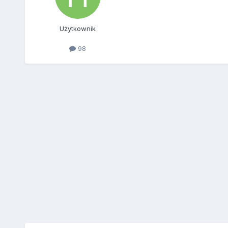
Użytkownik
98