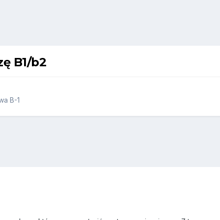
zę B1/b2
wa B-1