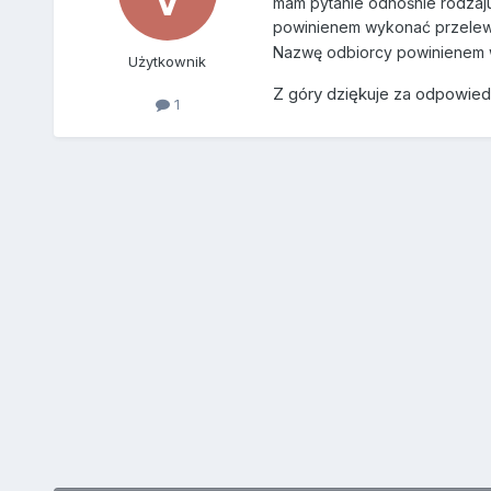
mam pytanie odnośnie rodzaju
powinienem wykonać przelew k
Nazwę odbiorcy powinienem
Użytkownik
Z góry dziękuje za odpowie
1