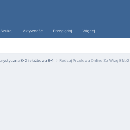
Szukaj
Aktywność
Przeglądaj
Więcej
urystyczna B-2 i służbowa B-1
Rodzaj Przelewu Online Za Wizę B1/b2