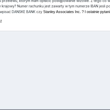
 przelewu, którym mam opłacić postępowanie wizowe. Z tego co wid
rajowy? Numer rachunku jest zawarty w tym numerze IBAN jesli pomi
 wpisać DANSKE BANK czy
Stanley Associates Inc. ? I ostatnie pyt
dź