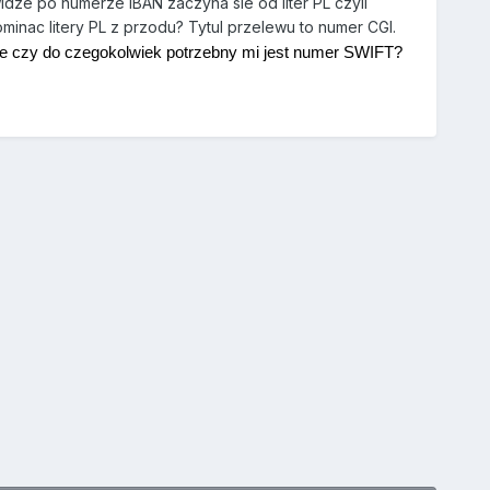
ze po numerze IBAN zaczyna sie od liter PL czyli
nac litery PL z przodu? Tytul przelewu to numer CGI.
anie czy do czegokolwiek potrzebny mi jest numer SWIFT?