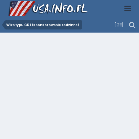
Wiza typu CR1 (sponsorowanie rodzinne)