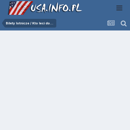
Bilety lotnicze / Kto leci do...