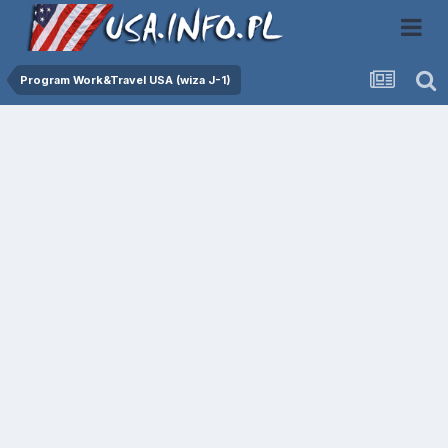
Program Work&Travel USA (wiza J-1)