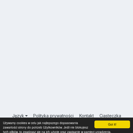
Język
Polityka prywatności
Kontakt
Ciasteczka
Używamy cookies w celu jak najlepszego dopasowania
USA.INFO.PL
Got it!
zawartości strony do potrzeb Użytkowników. Jeśli nie blokujesz
Powered by Invision Community
tych plików, to zgadzasz się na ich użycie oraz zapisanie w pamięci urządzenia.