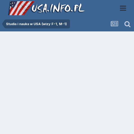
Studia i nauka w USA (wizy F-1, M-1)