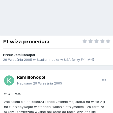
F1 wiza procedura
Przez
kamillonopol
29 Września 2005
w
Studia i nauka w USA (wizy F-1, M-1)
kamillonopol
Napisano
29 Września 2005
witam was
zapisalem sie do koledzu i chce zmienic moj status na wizie z j1
na f1 przebywajac w stanach. wlasnie otrzymalem I-20 form ze
szkoly i zamierzam wyslac aplikacje do uscis. czy ktos sie