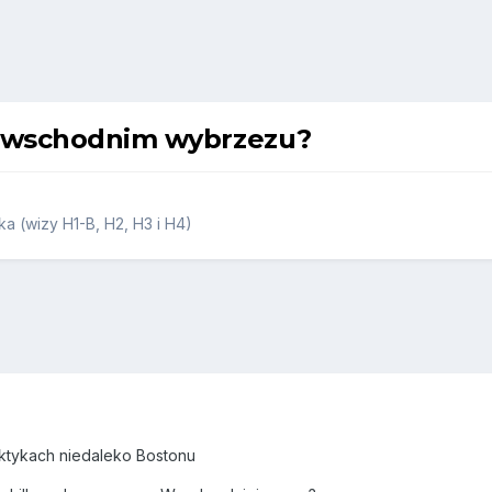
an wschodnim wybrzezu?
a (wizy H1-B, H2, H3 i H4)
aktykach niedaleko Bostonu