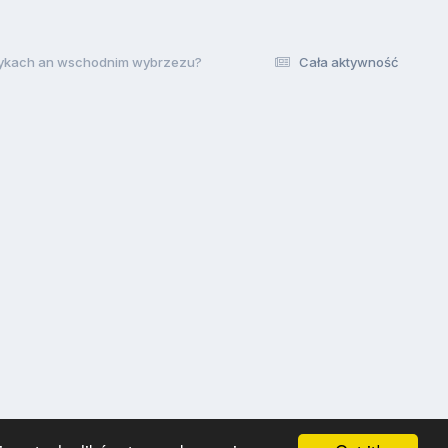
ktykach an wschodnim wybrzezu?
Cała aktywność