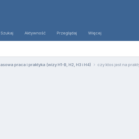
Szukaj
Aktywność
Przeglądaj
Więcej
sowa praca i praktyka (wizy H1-B, H2, H3 i H4)
czy ktos jest na pra