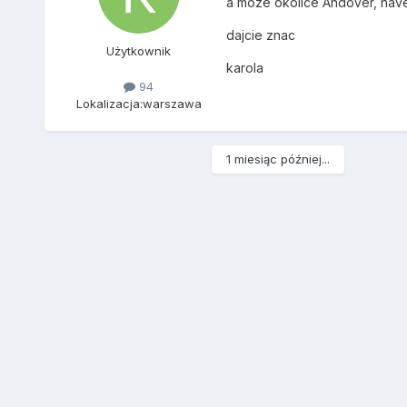
a moze okolice Andover, have
dajcie znac
Użytkownik
karola
94
Lokalizacja:
warszawa
1 miesiąc później...