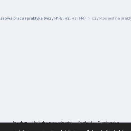
sowa praca i praktyka (wizy H1-B, H2, H3 i H4)
czy ktos jest na pra
Język
Polityka prywatności
Kontakt
Ciasteczka
USA.INFO.PL