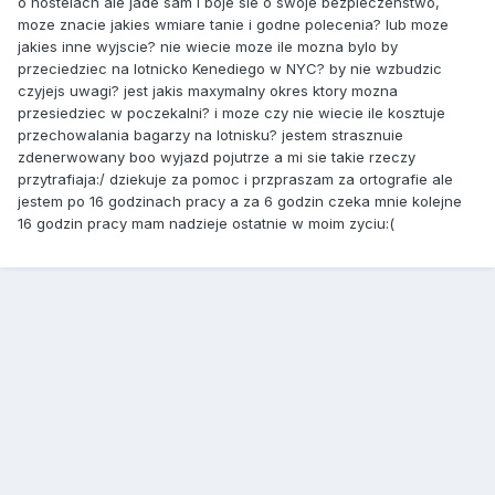
o hostelach ale jade sam i boje sie o swoje bezpieczenstwo,
moze znacie jakies wmiare tanie i godne polecenia? lub moze
jakies inne wyjscie? nie wiecie moze ile mozna bylo by
przeciedziec na lotnicko Kenediego w NYC? by nie wzbudzic
czyjejs uwagi? jest jakis maxymalny okres ktory mozna
przesiedziec w poczekalni? i moze czy nie wiecie ile kosztuje
przechowalania bagarzy na lotnisku? jestem strasznuie
zdenerwowany boo wyjazd pojutrze a mi sie takie rzeczy
przytrafiaja:/ dziekuje za pomoc i przpraszam za ortografie ale
jestem po 16 godzinach pracy a za 6 godzin czeka mnie kolejne
16 godzin pracy mam nadzieje ostatnie w moim zyciu:(