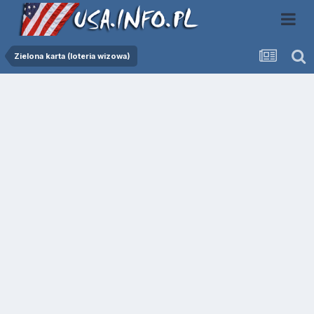
Zielona karta (loteria wizowa)