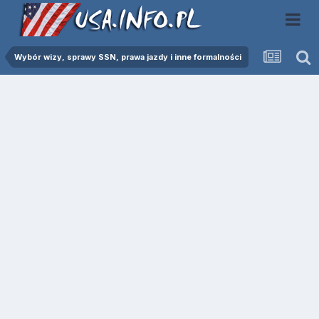
Wybór wizy, sprawy SSN, prawa jazdy i inne formalności