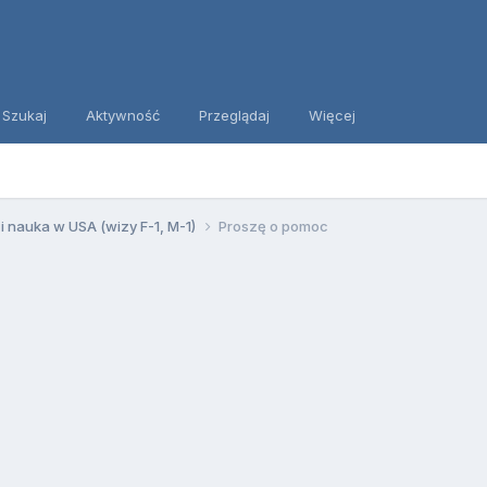
Szukaj
Aktywność
Przeglądaj
Więcej
 i nauka w USA (wizy F-1, M-1)
Proszę o pomoc