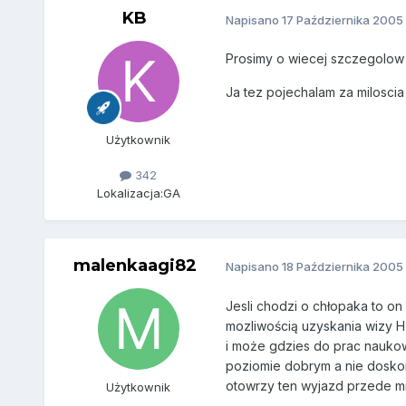
KB
Napisano
17 Października 2005
Prosimy o wiecej szczegolow 
Ja tez pojechalam za miloscia
Użytkownik
342
Lokalizacja:
GA
malenkaagi82
Napisano
18 Października 2005
Jesli chodzi o chłopaka to on 
mozliwością uzyskania wizy H a
i może gdzies do prac naukowy
poziomie dobrym a nie doskonały
otowrzy ten wyjazd przede mn
Użytkownik