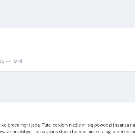
zy F-1, M-1)
ylko praca mgr i jadę. Tutaj całkiem nieźle mi się powodzi i szansa n
ewaz chciałabym isc na jakieś studia bo one mnie uratują przed zm