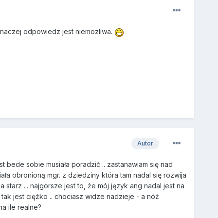
inaczej odpowiedz jest niemozliwa.
Autor
ast bede sobie musiała poradzić .. zastanawiam się nad
ała obronioną mgr. z dziedziny która tam nadal się rozwija
rz ... najgorsze jest to, że mój język ang nadal jest na
 tak jest ciężko .. chociasz widze nadzieje - a nóż
a ile realne?