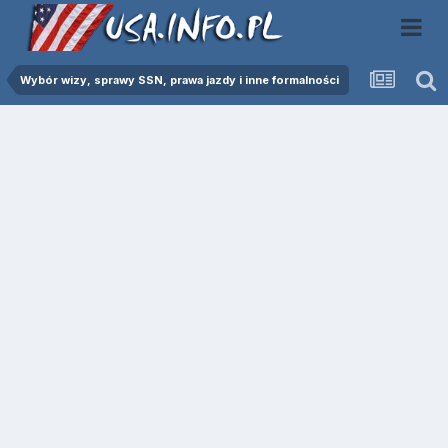
Wybór wizy, sprawy SSN, prawa jazdy i inne formalności