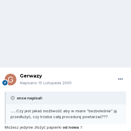
Gerwazy
Napisano
15 Listopada 2005
once napisał:
.......Czy jest jakaś możliwość aby w miare "bezboleśnie" ją
przedłużyć, czy trzeba całą procedurę powtarzać???
Możesz jedynie złożyć papierki
od nowa
:!: