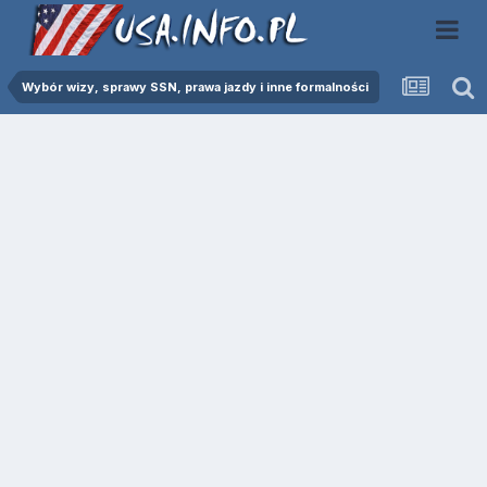
Wybór wizy, sprawy SSN, prawa jazdy i inne formalności