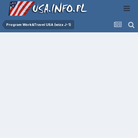
Program Work&Travel USA (wiza J-1)