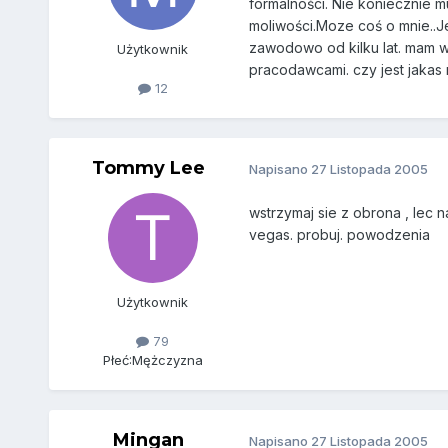
formalności. Nie koniecznie m
moliwości.Moze coś o mnie..Je
zawodowo od kilku lat. mam wi
Użytkownik
pracodawcami. czy jest jakas
12
Tommy Lee
Napisano
27 Listopada 2005
wstrzymaj sie z obrona , lec 
vegas. probuj. powodzenia
Użytkownik
79
Płeć:
Mężczyzna
Mingan
Napisano
27 Listopada 2005