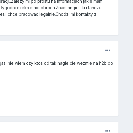
racji..Zalezy mi po prostu na informacjach jakie mam
a tygodni czeka mnie obrona.Znam angielski i tancze
jesli chce pracowac legalnie.Chodzi mi kontakty z
egas. nie wiem czy ktos od tak nagle cie wezmie na h2b do