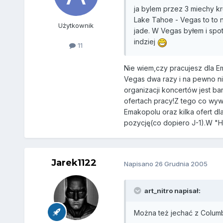
ja bylem przez 3 miechy k
Lake Tahoe - Vegas to to n
Użytkownik
jade. W Vegas byłem i spo
indziej
11
Nie wiem,czy pracujesz dla 
Vegas dwa razy i na pewno nie
organizacji koncertów jest ba
ofertach pracy!Z tego co wyw
Emakopolu oraz kilka ofert dla
pozycję(co dopiero J-1).W "H
Jarek1122
Napisano
26 Grudnia 2005
art_nitro napisał:
Można też jechać z Columb