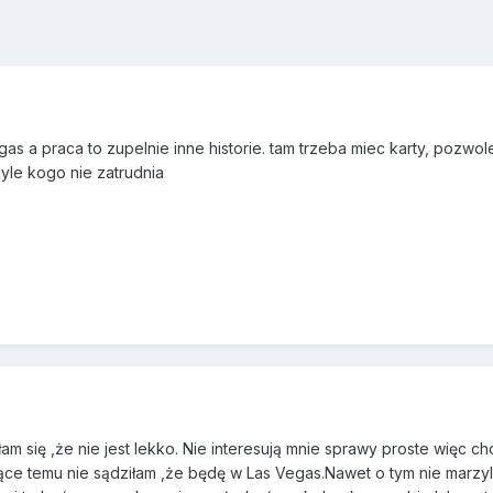
s a praca to zupelnie inne historie. tam trzeba miec karty, pozwol
 byle kogo nie zatrudnia
 się ,że nie jest lekko. Nie interesują mnie sprawy proste więc c
ące temu nie sądziłam ,że będę w Las Vegas.Nawet o tym nie marz