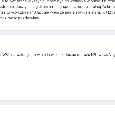
usi to być praca w kasynie, może być np. kelnerka w pubie lub restu
stem niedoszlym magistrem animacji społeczno -kulturalnej.Za kilk
ze turystyczna na 10 lat , ale wiem ze musialabym sie starac o H2b 
 mozliwosc.pozdrawiam.
na W&T na wakacje , o wiele latwiej niz dostac od razu h2b w Las V