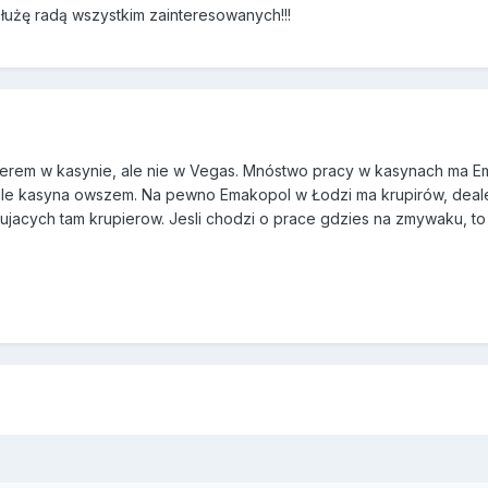
łużę radą wszystkim zainteresowanych!!!
ierem w kasynie, ale nie w Vegas. Mnóstwo pracy w kasynach ma Ema
 ale kasyna owszem. Na pewno Emakopol w Łodzi ma krupirów, dealer
ujacych tam krupierow. Jesli chodzi o prace gdzies na zmywaku, to