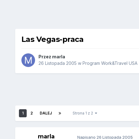
Las Vegas-praca
Przez
marla
26 Listopada 2005
w
Program Work&Travel USA (
1
2
DALEJ
Strona 1 z 2
marla
Napisano
26 Listopada 2005