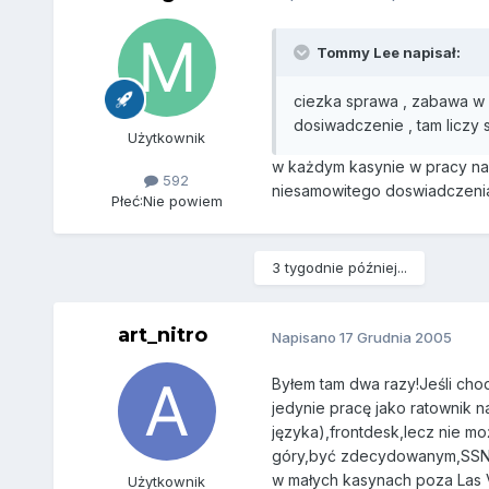
Tommy Lee napisał:
ciezka sprawa , zabawa w V
dosiwadczenie , tam liczy s
Użytkownik
w każdym kasynie w pracy na
592
niesamowitego doswiadczenia
Płeć:
Nie powiem
3 tygodnie później...
art_nitro
Napisano
17 Grudnia 2005
Byłem tam dwa razy!Jeśli chod
jedynie pracę jako ratownik 
języka),frontdesk,lecz nie m
góry,być zdecydowanym,SSN# 
w małych kasynach poza Las V
Użytkownik