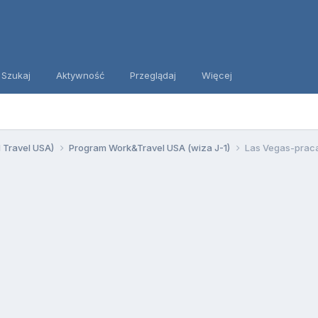
Szukaj
Aktywność
Przeglądaj
Więcej
d Travel USA)
Program Work&Travel USA (wiza J-1)
Las Vegas-prac