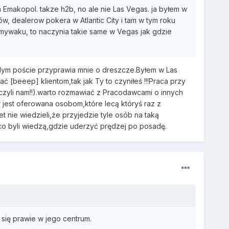
Emakopol. takze h2b, no ale nie Las Vegas. ja byłem w
, dealerow pokera w Atlantic City i tam w tym roku
zmywaku, to naczynia takie same w Vegas jak gdzie
ym poście przyprawia mnie o dreszcze.Byłem w Las
 [beeep] klientom,tak jak Ty to czyniłeś !!!Praca przy
,czyli nam!!).warto rozmawiać z Pracodawcami o innych
jest oferowana osobom,które lecą któryś raz z
et nie wiedzieli,że przyjedzie tyle osób na taką
co byli wiedzą,gdzie uderzyć prędzej po posadę.
się prawie w jego centrum.