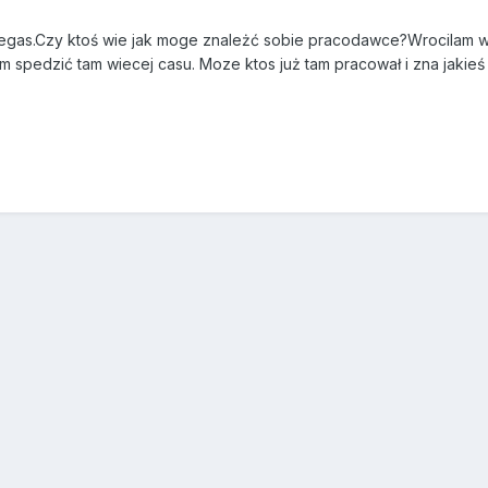
Vegas.Czy ktoś wie jak moge znależć sobie pracodawce?Wrocilam wl
 spedzić tam wiecej casu. Moze ktos już tam pracował i zna jakieś