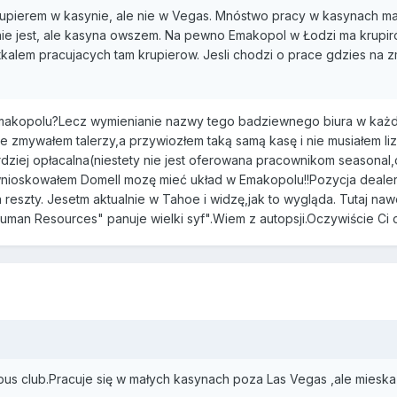
rupierem w kasynie, ale nie w Vegas. Mnóstwo pracy w kasynach ma 
ie jest, ale kasyna owszem. Na pewno Emakopol w Łodzi ma krupirów
tkalem pracujacych tam krupierow. Jesli chodzi o prace gdzies na 
Emakopolu?Lecz wymienianie nazwy tego badziewnego biura w każd
 zmywałem talerzy,a przywiozłem taką samą kasę i nie musiałem lizać
rdziej opłacalna(niestety nie jest oferowana pracownikom seasonal
nioskowałem Domell mozę mieć układ w Emakopolu!!Pozycja dealer 
 reszty. Jesetm aktualnie w Tahoe i widzę,jak to wygląda. Tutaj naw
uman Resources" panuje wielki syf".Wiem z autopsji.Oczywiście Ci 
us club.Pracuje się w małych kasynach poza Las Vegas ,ale mieska 