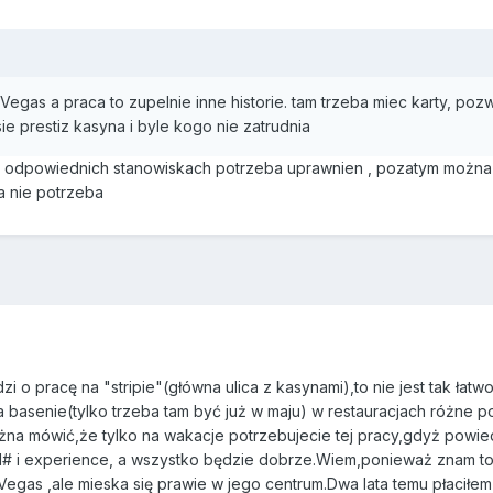
egas a praca to zupelnie inne historie. tam trzeba miec karty, pozw
ie prestiz kasyna i byle kogo nie zatrudnia
 odpowiednich stanowiskach potrzeba uprawnien , pozatym można 
 nie potrzeba
zi o pracę na "stripie"(główna ulica z kasynami),to nie jest tak ł
na basenie(tylko trzeba tam być już w maju) w restauracjach różne 
ożna mówić,że tylko na wakacje potrzebujecie tej pracy,gdyż powie
i experience, a wszystko będzie dobrze.Wiem,ponieważ znam to z 
egas ,ale mieska się prawie w jego centrum.Dwa lata temu płaciłe