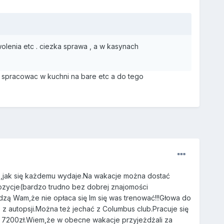
olenia etc . ciezka sprawa , a w kasynach
spracowac w kuchni na bare etc a do tego
atwo,jak się każdemu wydaje.Na wakacje można dostać
pozycje(bardzo trudno bez dobrej znajomości
dzą Wam,że nie opłaca się Im się was trenować!!!Głowa do
autopsji.Można też jechać z Columbus club.Pracuje się
m 7200zł.Wiem,że w obecne wakacje przyjeżdżali za