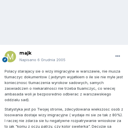
majk
Napisano
6 Grudnia 2005
Polacy starajacy sie o wizy imigracyjne w warszawie, nie musza
tlumaczyc dokumentow ( jedynym wyjatkiem o ile sie nie myle jest
koniecznosc tlumaczenia wyrokow sadowych, samych
zaswiadczen o niekaralnosci nie trzeba tluamczyc, co wiecej
ambasada woli je bezposrednio odbierac z warszawskiego
oddzialu sad).
Statystyka jest po Twojej stronie, zdecydowana wiekszosc osob z
losowania dostaje wizy imigracyjne ( wydaje mi sie ze tak z 80%).
I raczej nie zdarza sie tu negatywne rozpatrywanie wnioskow za
to jak "komu z oczu patrzy, czy kolor sweterka". Decyzje sa