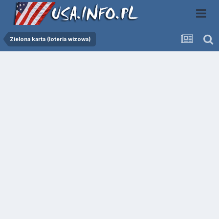
Zielona karta (loteria wizowa)