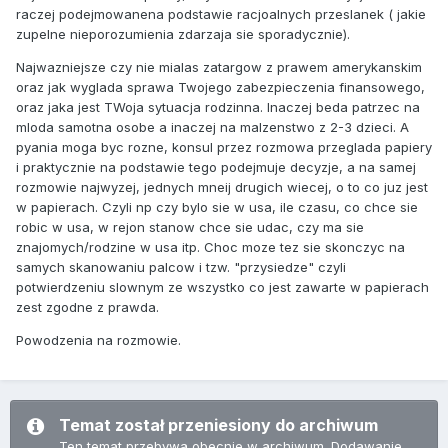
raczej podejmowanena podstawie racjoalnych przeslanek ( jakie
zupelne nieporozumienia zdarzaja sie sporadycznie).
Najwazniejsze czy nie mialas zatargow z prawem amerykanskim
oraz jak wyglada sprawa Twojego zabezpieczenia finansowego,
oraz jaka jest TWoja sytuacja rodzinna. Inaczej beda patrzec na
mloda samotna osobe a inaczej na malzenstwo z 2-3 dzieci. A
pyania moga byc rozne, konsul przez rozmowa przeglada papiery
i praktycznie na podstawie tego podejmuje decyzje, a na samej
rozmowie najwyzej, jednych mneij drugich wiecej, o to co juz jest
w papierach. Czyli np czy bylo sie w usa, ile czasu, co chce sie
robic w usa, w rejon stanow chce sie udac, czy ma sie
znajomych/rodzine w usa itp. Choc moze tez sie skonczyc na
samych skanowaniu palcow i tzw. "przysiedze" czyli
potwierdzeniu slownym ze wszystko co jest zawarte w papierach
zest zgodne z prawda.
Powodzenia na rozmowie.
Temat został przeniesiony do archiwum
Ten temat przebywa obecnie w archiwum. Dodawanie