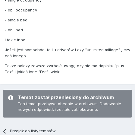
- single occupancy
- dbl. occupancy
- single bed
- dbl. bed
i takie inne......
Jeżeli jest samochód, to ilu driverów i czy "unlimited millage" , czy
coś innego.
Takze nalezy zawsze zwrócić uwagę czy nie ma dopisku "plus
Tax" i jakieś inne "Fee" :wink:
Temat został przeniesiony do archiwum
Ten temat przebywa obecnie w archiwum. Dodawanie
nowych odpowiedzi zostało zablokowane.
Przejdź do listy tematów