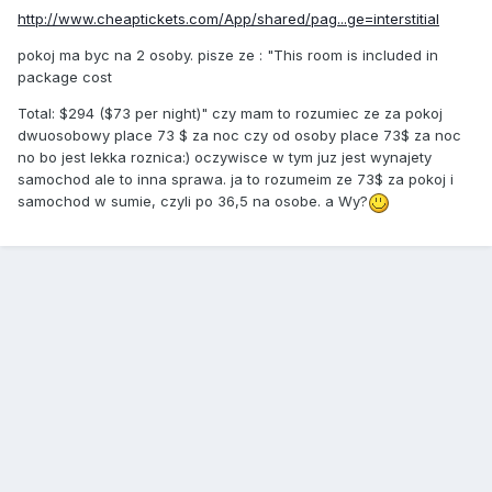
http://www.cheaptickets.com/App/shared/pag...ge=interstitial
pokoj ma byc na 2 osoby. pisze ze : "This room is included in
package cost
Total: $294 ($73 per night)" czy mam to rozumiec ze za pokoj
dwuosobowy place 73 $ za noc czy od osoby place 73$ za noc
no bo jest lekka roznica:) oczywisce w tym juz jest wynajety
samochod ale to inna sprawa. ja to rozumeim ze 73$ za pokoj i
samochod w sumie, czyli po 36,5 na osobe. a Wy?